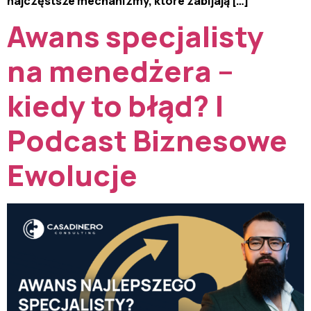
najczęstsze mechanizmy, które zabijają […]
Awans specjalisty
na menedżera –
kiedy to błąd? |
Podcast Biznesowe
Ewolucje