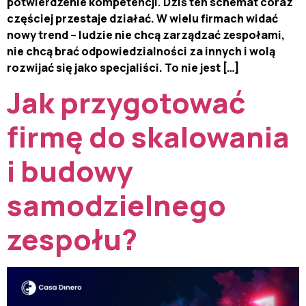
potwierdzenie kompetencji. Dziś ten schemat coraz
częściej przestaje działać. W wielu firmach widać
nowy trend – ludzie nie chcą zarządzać zespołami,
nie chcą brać odpowiedzialności za innych i wolą
rozwijać się jako specjaliści. To nie jest […]
Jak przygotować
firmę do skalowania
i budowy
samodzielnego
zespołu?