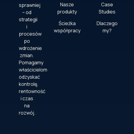
Nasze
Case
sprawniej
produkty
Studies
– od
strategii
Ścieżka
Dlaczego
i
współpracy
my?
procesów
po
wdrożenie
zmian.
Pomagamy
właścicielom
odzyskać
kontrolę,
rentowność
i czas
na
rozwój.