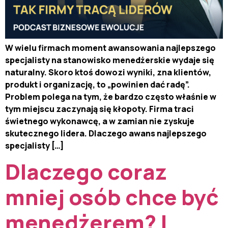
W wielu firmach moment awansowania najlepszego
specjalisty na stanowisko menedżerskie wydaje się
naturalny. Skoro ktoś dowozi wyniki, zna klientów,
produkt i organizację, to „powinien dać radę”.
Problem polega na tym, że bardzo często właśnie w
tym miejscu zaczynają się kłopoty. Firma traci
świetnego wykonawcę, a w zamian nie zyskuje
skutecznego lidera. Dlaczego awans najlepszego
specjalisty […]
Dlaczego coraz
mniej osób chce być
menedżerem? |