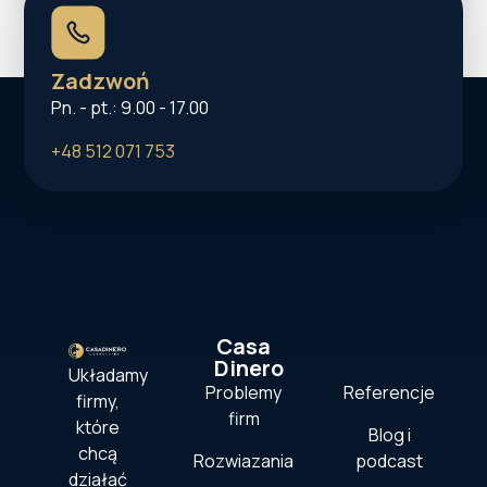
Zadzwoń
Pn. - pt.: 9.00 - 17.00
+48 512 071 753
Casa
Dinero
Układamy
Problemy
Referencje
firmy,
firm
które
Blog i
chcą
Rozwiazania
podcast
działać