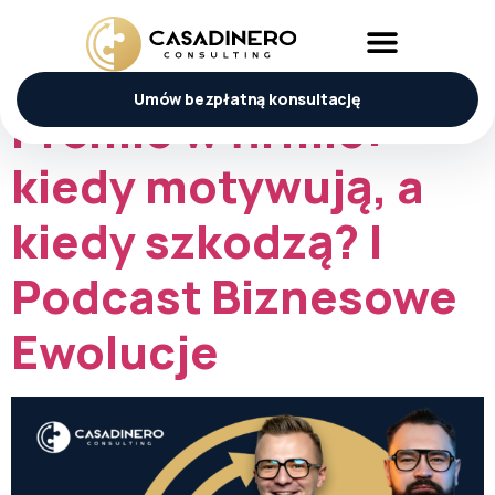
Tag:
zespół
Umów bezpłatną konsultację
Premie w firmie:
kiedy motywują, a
kiedy szkodzą? |
Podcast Biznesowe
Ewolucje