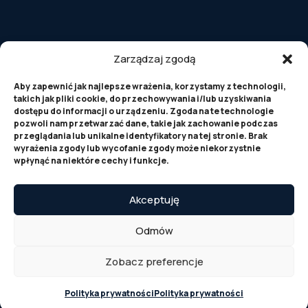
Zarządzaj zgodą
Aby zapewnić jak najlepsze wrażenia, korzystamy z technologii,
takich jak pliki cookie, do przechowywania i/lub uzyskiwania
dostępu do informacji o urządzeniu. Zgoda na te technologie
pozwoli nam przetwarzać dane, takie jak zachowanie podczas
przeglądania lub unikalne identyfikatory na tej stronie. Brak
© 2026 Casa
wyrażenia zgody lub wycofanie zgody może niekorzystnie
Dinero. All rights
wpłynąć na niektóre cechy i funkcje.
reserved.
Akceptuję
Odmów
Zobacz preferencje
Polityka prywatności
Polityka prywatności