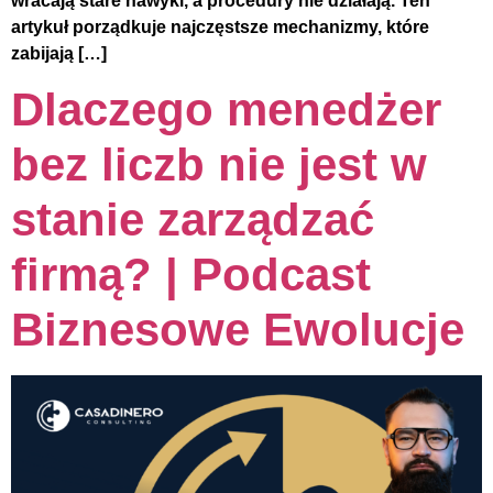
wracają stare nawyki, a procedury nie działają. Ten
artykuł porządkuje najczęstsze mechanizmy, które
zabijają […]
Dlaczego menedżer
bez liczb nie jest w
stanie zarządzać
firmą? | Podcast
Biznesowe Ewolucje