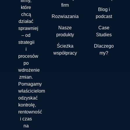
firmy,
firm
które
Blog i
chcą
Rozwiazania
podcast
działać
Nasze
Case
sprawniej
produkty
Studies
– od
strategii
Ścieżka
Dlaczego
i
współpracy
my?
procesów
po
wdrożenie
zmian.
Pomagamy
właścicielom
odzyskać
kontrolę,
rentowność
i czas
na