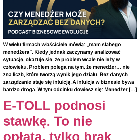
W wielu firmach właściciele mówią: „mam słabego
menedżera”. Kiedy jednak zaczynamy analizować
sytuację, okazuje się, że problem wcale nie leży w
człowieku. Problem polega na tym, że menedżer… nie
zna liczb, które tworzą wynik jego działu. Bez danych
zarządzanie staje się intuicją. A intuicja w biznesie bywa
bardzo droga. W tym odcinku dowiesz się: Menedżer […]
E-TOLL podnosi
stawkę. To nie
opłata, tylko brak