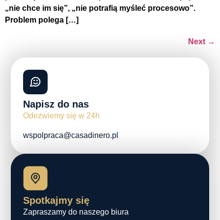
„nie chce im się”, „nie potrafią myśleć procesowo”.
Problem polega […]
Next
→
Napisz do nas
Odezwiemy się w 24h
wspolpraca@casadinero.pl
Spotkajmy się
Zapraszamy do naszego biura