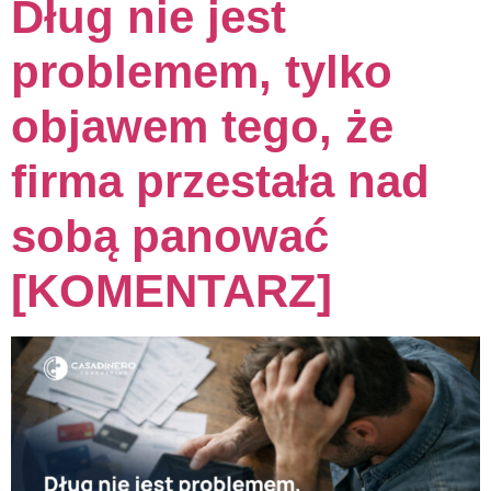
Dług nie jest
problemem, tylko
objawem tego, że
firma przestała nad
sobą panować
[KOMENTARZ]