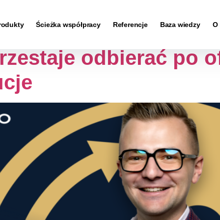
p
rodukty
Ścieżka współpracy
Referencje
Baza wiedzy
O
rzestaje odbierać po o
cje