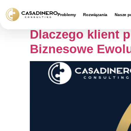
Tag:
followu
Problemy
Rozwiązania
Nasze p
Dlaczego klient p
Biznesowe Ewolu