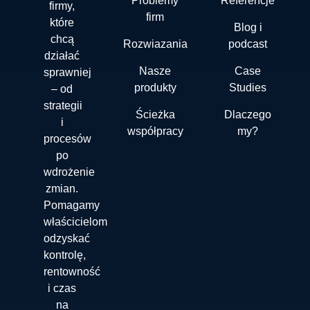
Problemy
Referencje
firmy,
firm
które
Blog i
chcą
Rozwiazania
podcast
działać
Nasze
Case
sprawniej
produkty
Studies
– od
strategii
Ścieżka
Dlaczego
i
współpracy
my?
procesów
po
wdrożenie
zmian.
Pomagamy
właścicielom
odzyskać
kontrolę,
rentowność
i czas
na