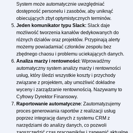
System może automatycznie uwzględniać
dostępność personelu i zasobów, aby uniknąć
obiecujących zbyt optymistycznych terminów.
Jeden komunikator typu Slack:
Slack daje
możliwość tworzenia kanałów dedykowanych do
różnych działów oraz projektów. Przypinają alerty
możemy powiadamiać członków zespołu bez
zbędnego chaosu i problemu uciekających danych.
Analiza marży i rentowności
: Wprowadźmy
automatyczny system analizy marży i rentowności
usług, który śledzi wszystkie koszty i przychody
związane z projektem, aby umożliwić dokładne
wyceny i zarządzanie rentownością. Nazywamy to
Cyfrowy Dyrektor Finansowy.
Raportowanie automatyczne
: Zautomatyzujemy
proces generowania raportów z realizacji usług
poprzez integrację danych z systemu CRM z
narzędziami do analizy danych, co pozwoli
zaoszczędzić czas pracowników i zapewnić aktualne