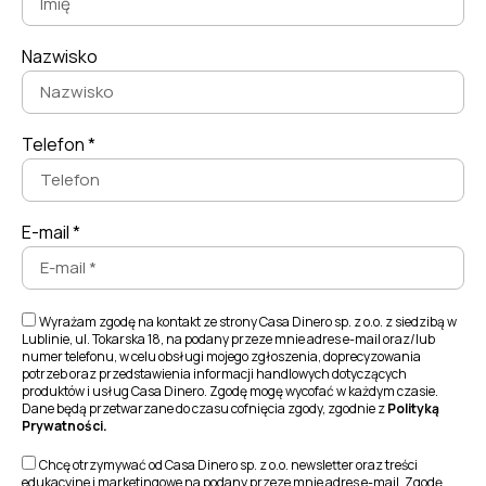
Nazwisko
Telefon *
E-mail *
Wyrażam zgodę na kontakt ze strony Casa Dinero sp. z o.o. z siedzibą w
Lublinie, ul. Tokarska 18, na podany przeze mnie adres e-mail oraz/lub
numer telefonu, w celu obsługi mojego zgłoszenia, doprecyzowania
potrzeb oraz przedstawienia informacji handlowych dotyczących
produktów i usług Casa Dinero. Zgodę mogę wycofać w każdym czasie.
Dane będą przetwarzane do czasu cofnięcia zgody, zgodnie z
Polityką
Prywatności.
Chcę otrzymywać od Casa Dinero sp. z o.o. newsletter oraz treści
edukacyjne i marketingowe na podany przeze mnie adres e-mail. Zgodę