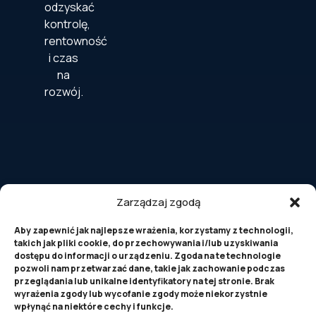
odzyskać
kontrolę,
rentowność
i czas
na
rozwój.
Zarządzaj zgodą
Aby zapewnić jak najlepsze wrażenia, korzystamy z technologii,
takich jak pliki cookie, do przechowywania i/lub uzyskiwania
dostępu do informacji o urządzeniu. Zgoda na te technologie
pozwoli nam przetwarzać dane, takie jak zachowanie podczas
przeglądania lub unikalne identyfikatory na tej stronie. Brak
© 2026 Casa
wyrażenia zgody lub wycofanie zgody może niekorzystnie
Dinero. All rights
wpłynąć na niektóre cechy i funkcje.