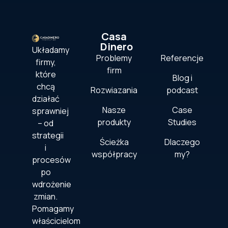
Casa
Dinero
Układamy
Problemy
Referencje
firmy,
firm
które
Blog i
chcą
Rozwiazania
podcast
działać
Nasze
Case
sprawniej
produkty
Studies
– od
strategii
Ścieżka
Dlaczego
i
współpracy
my?
procesów
po
wdrożenie
zmian.
Pomagamy
właścicielom