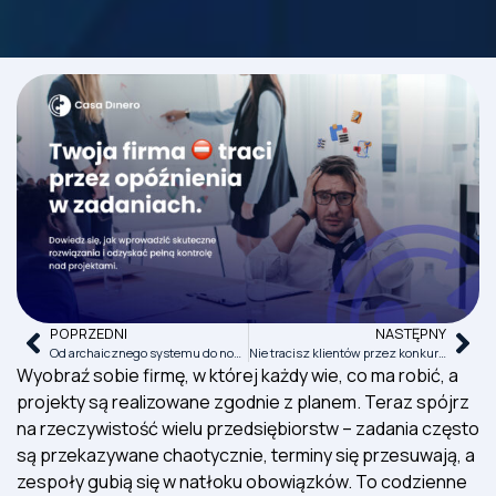
POPRZEDNI
NASTĘPNY
Od archaicznego systemu do nowoczesnej produkcji. Twój przewodnik po aktualizacji technologicznej.
Nie tracisz klientów przez konkurencję – tracisz ich przez własną obsługę.
Wyobraź sobie firmę, w której każdy wie, co ma robić, a
projekty są realizowane zgodnie z planem. Teraz spójrz
na rzeczywistość wielu przedsiębiorstw – zadania często
są przekazywane chaotycznie, terminy się przesuwają, a
zespoły gubią się w natłoku obowiązków. To codzienne