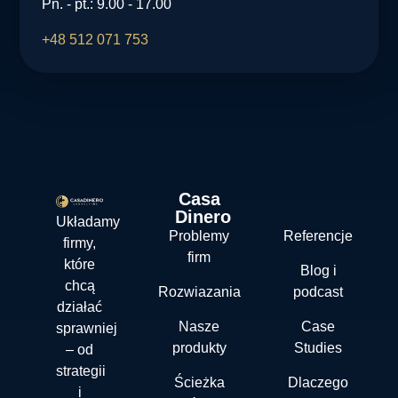
Pn. - pt.: 9.00 - 17.00
+48 512 071 753
Casa
Dinero
Układamy
Problemy
Referencje
firmy,
firm
które
Blog i
chcą
Rozwiazania
podcast
działać
Nasze
Case
sprawniej
produkty
Studies
– od
strategii
Ścieżka
Dlaczego
i