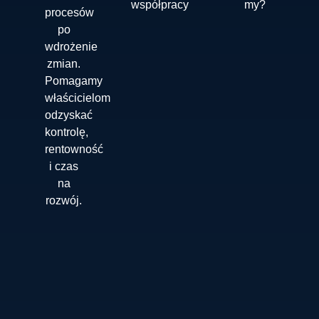
współpracy
my?
procesów
po
wdrożenie
zmian.
Pomagamy
właścicielom
odzyskać
kontrolę,
rentowność
i czas
na
rozwój.