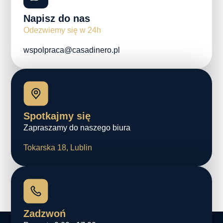
Napisz do nas
Odezwiemy się w 24h
wspolpraca@casadinero.pl
Spotkajmy się
Zapraszamy do naszego biura
Tokarska 18, Lublin
Zadzwoń