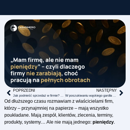
POPRZEDNI
NASTĘPNY
Jak podnieść sprzedaż w firmie? Nie popełniaj tych 3 błędów
W poszukiwaniu wąskiego gardła – zidentyfikuj swoje słabości
Od dłuższego czasu rozmawiam z właścicielami firm,
którzy – przynajmniej na papierze – mają wszystko
poukładane. Mają zespół, klientów, zlecenia, terminy,
produkty, systemy… Ale nie mają jednego:
pieniędzy
.